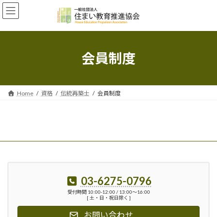
コ
ナ
ン
ビ
テ
ゲ
ン
ー
ツ
シ
へ
ョ
会員制度
ス
ン
キ
に
ッ
移
プ
動
Home
資格
伝統再築士
会員制度
03-6275-0796
受付時間 10:00-12:00 / 13:00〜16:00
[ 土・日・祝日除く ]
お問い合わせ