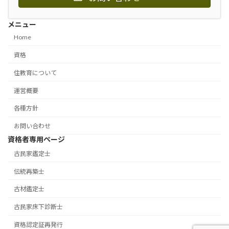
メニュー
Home
資格
住教育について
運営概要
各種方針
お問い合わせ
資格者専用ページ
古民家鑑定士
伝統再築士
古材鑑定士
古民家床下診断士
資格認定証再発行