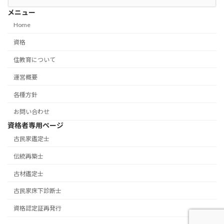
メニュー
Home
資格
住教育について
運営概要
各種方針
お問い合わせ
資格者専用ページ
古民家鑑定士
伝統再築士
古材鑑定士
古民家床下診断士
資格認定証再発行