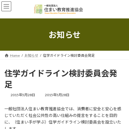
コ
ナ
ン
ビ
テ
ゲ
ン
ー
ツ
シ
へ
ョ
お知らせ
ス
ン
キ
に
ッ
移
プ
動
Home
お知らせ
住学ガイドライン検討委員会発足
住学ガイドライン検討委員会発
足
最
2015年5月28日
2015年5月28日
終
更
一般社団法人住まい教育推進協会では、消費者に安全と安心を感
新
じていただく社会公共性の高い仕組みの提言をすることを目的
日
時
に、（住まい手が学ぶ）住学ガイドライン検討委員会を設立いた
:
します。