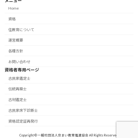
メニュー
Home
資格
住教育について
運営概要
各種方針
お問い合わせ
資格者専用ページ
古民家鑑定士
伝統再築士
古材鑑定士
古民家床下診断士
資格認定証再発行
Copyright © 一般社団法人住まい教育推進協会 All Rights Reserved.