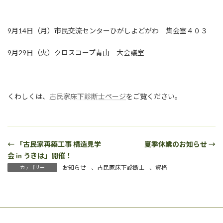
9月14日（月）市民交流センターひがしよどがわ 集会室４０３
9月29日（火）クロスコープ青山 大会議室
くわしくは、
古民家床下診断士ページ
をご覧ください。
← 「古民家再築工事 構造見学
夏季休業のお知らせ →
会 in うきは」開催！
お知らせ
、
古民家床下診断士
、
資格
カテゴリー