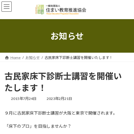
コ
ナ
ン
ビ
テ
ゲ
ン
ー
ツ
シ
へ
ョ
お知らせ
ス
ン
キ
に
ッ
移
プ
動
Home
お知らせ
古民家床下診断士講習を開催いたします！
古民家床下診断士講習を開催い
たします！
最
2015年7月24日
2023年2月21日
終
更
９月に古民家床下診断士講習が大阪と東京で開催されます。
新
日
時
「床下のプロ」を目指しませんか？
: