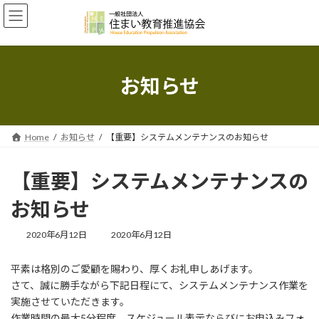
コ
ナ
ン
ビ
テ
ゲ
ン
ー
ツ
シ
へ
ョ
お知らせ
ス
ン
キ
に
ッ
移
プ
動
Home
お知らせ
【重要】システムメンテナンスのお知らせ
【重要】システムメンテナンスの
お知らせ
最
2020年6月12日
2020年6月12日
終
更
平素は格別のご愛顧を賜わり、厚くお礼申しあげます。
新
さて、誠に勝手ながら下記日程にて、システムメンテナンス作業を
日
時
実施させていただきます。
:
作業時間の最大5分程度、スケジュール表示ならびにお申込みフォ