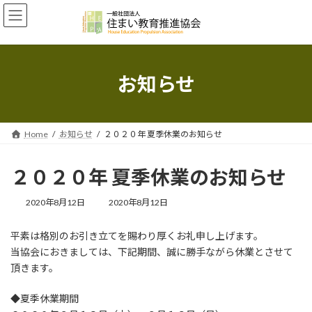
コ
ナ
ン
ビ
テ
ゲ
ン
ー
ツ
シ
へ
ョ
お知らせ
ス
ン
キ
に
ッ
移
プ
動
Home
お知らせ
２０２０年 夏季休業のお知らせ
２０２０年 夏季休業のお知らせ
最
2020年8月12日
2020年8月12日
終
更
平素は格別のお引き立てを賜わり厚くお礼申し上げます。
新
当協会におきましては、下記期間、誠に勝手ながら休業とさせて
日
時
頂きます。
:
◆夏季休業期間