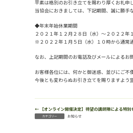
平素は格別のお引き立てを賜わり厚くお礼申
新
日
当協会におきましては、下記期間、誠に勝手
時
:
◆年末年始休業期間
２０２１年１２月２８日（水）～２０２２年
※２０２２年１月５日（水）１０時から通常
なお、上記期間のお電話及びメールによるお
お客様各位には、何かと御迷惑、並びにご不
今後とも変わらぬお引き立てを賜りますよう
← 【オンライン開催決定】待望の講師陣による特別
お知らせ
カテゴリー