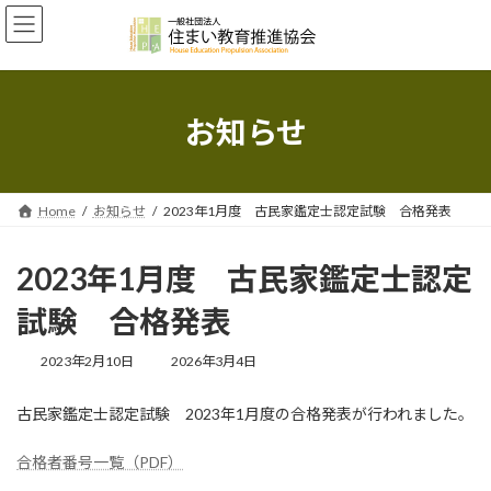
コ
ナ
ン
ビ
テ
ゲ
ン
ー
ツ
シ
へ
ョ
お知らせ
ス
ン
キ
に
ッ
移
プ
動
Home
お知らせ
2023年1月度 古民家鑑定士認定試験 合格発表
2023年1月度 古民家鑑定士認定
試験 合格発表
最
2023年2月10日
2026年3月4日
終
更
古民家鑑定士認定試験 2023年1月度の合格発表が行われました。
新
日
時
合格者番号一覧（PDF）
: