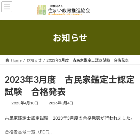
コ
ナ
ン
ビ
テ
ゲ
ン
ー
ツ
シ
へ
ョ
お知らせ
ス
ン
キ
に
ッ
移
プ
動
Home
お知らせ
2023年3月度 古民家鑑定士認定試験 合格発表
2023年3月度 古民家鑑定士認定
試験 合格発表
最
2023年4月10日
2026年3月4日
終
更
古民家鑑定士認定試験 2023年3月度の合格発表が行われました。
新
日
時
合格者番号一覧（PDF）
: