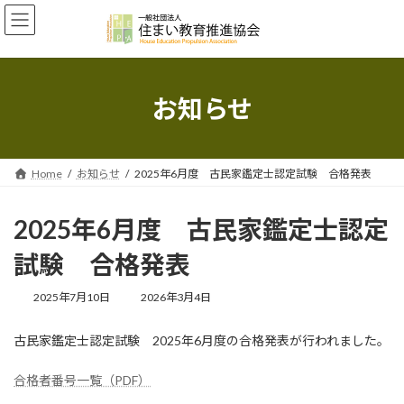
コ
ナ
ン
ビ
テ
ゲ
ン
ー
ツ
シ
へ
ョ
お知らせ
ス
ン
キ
に
ッ
移
プ
動
Home
お知らせ
2025年6月度 古民家鑑定士認定試験 合格発表
2025年6月度 古民家鑑定士認定
試験 合格発表
最
2025年7月10日
2026年3月4日
終
更
古民家鑑定士認定試験 2025年6月度の合格発表が行われました。
新
日
時
合格者番号一覧（PDF）
: