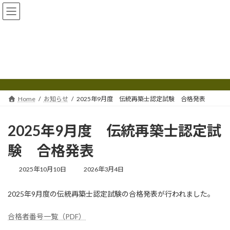
コ
ナ
ン
ビ
テ
ゲ
ン
ー
ツ
シ
へ
ョ
お知らせ
ス
ン
キ
に
ッ
移
プ
動
Home
お知らせ
2025年9月度 伝統再築士認定試験 合格発表
2025年9月度 伝統再築士認定試
験 合格発表
最
2025年10月10日
2026年3月4日
終
更
2025年9月度の伝統再築士認定試験の合格発表が行われました。
新
日
時
合格者番号一覧（PDF）
: