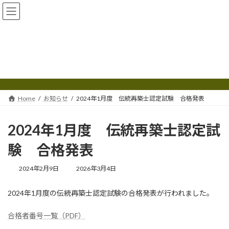
コ
ナ
ン
ビ
テ
ゲ
ン
ー
ツ
シ
へ
ョ
お知らせ
ス
ン
キ
に
ッ
移
プ
動
Home
お知らせ
2024年1月度 伝統再築士認定試験 合格発表
2024年1月度 伝統再築士認定試
験 合格発表
最
2024年2月9日
2026年3月4日
終
更
2024年1月度の伝統再築士認定試験の合格発表が行われました。
新
日
時
合格者番号一覧（PDF）
: