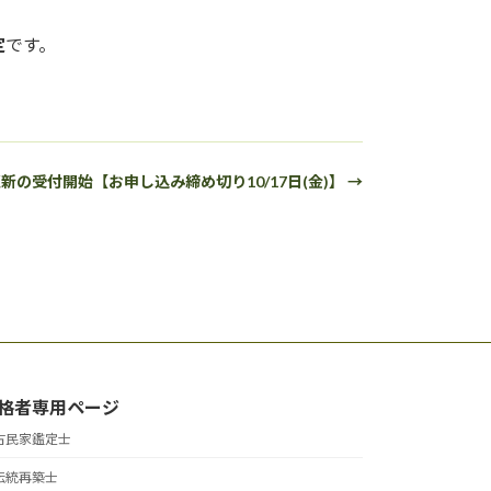
定
です。
更新の受付開始【お申し込み締め切り10/17日(金)】 →
格者専用ページ
古民家鑑定士
伝統再築士