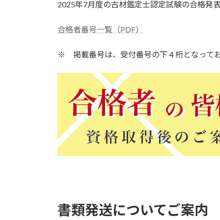
2025年7月度の古材鑑定士認定試験の合格発
新
日
時
合格者番号一覧（PDF）
:
※ 掲載番号は、受付番号の下４桁となって
書類発送についてご案内