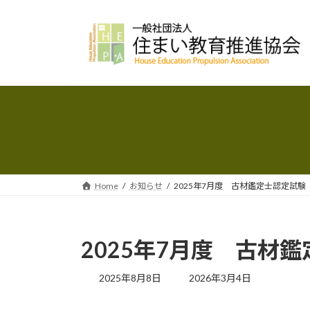
コ
ナ
ン
ビ
テ
ゲ
ン
ー
ツ
シ
へ
ョ
ス
ン
キ
に
ッ
移
プ
動
Home
お知らせ
2025年7月度 古材鑑定士認定試験
2025年7月度 古材
最
2025年8月8日
2026年3月4日
終
更