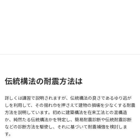
ンクリート製の布基礎に土台が緊結された軸組み工法で、地震の
際には建物ができるだけ揺れないように筋違いや火打などの斜材
と金物を使用した耐震的（剛構造）ですが、一方の伝統構法は基
礎は自然石の上に直接柱を建てる石場建て基礎で差し鴨居や貫な
どの横架材が地震に対して抵抗しますが、どちらかと言えば揺れ
て地震の力を逃す免震的（柔構造）の建築物で構造はにているが
地震に対しての考え方が真逆のものです。
伝統構法の耐震方法は
詳しくは講習で説明されますが、伝統構法の良さであるゆり逃が
しを利用して、その揺れ巾を押さえて建物の損壊を少なくする耐震
方法を説明しています。初めに建築構法を在来工法との混構造
か、純然たる伝統構法かを特定し、簡易耐震診断や伝統耐震診断
などの診断方法を駆使し、それに基づいて耐震補強を検討しま
す。